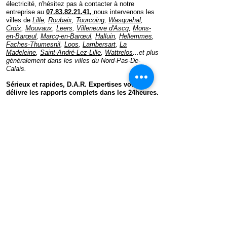
électricité, n'hésitez pas à contacter à notre
entreprise au
07.83.82.21.41,
nous intervenons les
villes de
Lille
,
Roubaix
,
Tourcoing
,
Wasquehal
,
Croix
,
Mouvaux
,
Leers
,
Villeneuve d'Ascq
,
Mons-
en-Barœul
,
Marcq-en-Barœul,
Halluin
,
Hellemmes
,
Faches-Thumesnil
,
Loos
,
Lambersart
,
La
Madeleine
,
Saint-André-Lez-Lille
,
Wattrelos
...et plus
généralement dans les villes du Nord-Pas-De-
Calais.
Sérieux et rapides, D.A.R. Expertises vous
délivre les rapports complets dans les 24heures.
Mentions Légales
DAR-Expertises
07 83 82 21 41
dar.expertises@gmail.com