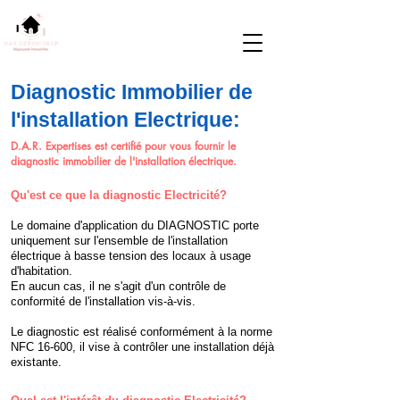
D.A.R. Expertises
Tel: 07.83.82.21.41
D
iagnostics
A
nalyses et
R
ecommandations
Diagnostic Immobilier de
l'installation Electrique:
D.A.R. Expertises est certifié pour vous fournir le
diagnostic immobilier de l'installation électrique.
Qu'est ce que la diagnostic Electricité?
Le domaine d'application du DIAGNOSTIC porte
uniquement sur l'ensemble de l'installation
électrique à basse tension des locaux à usage
d'habitation.
En aucun cas, il ne s'agit d'un contrôle de
conformité de l'installation vis-à-vis.
Le diagnostic est réalisé conformément à la norme
NFC 16-600, il vise à contrôler une installation déjà
existante.