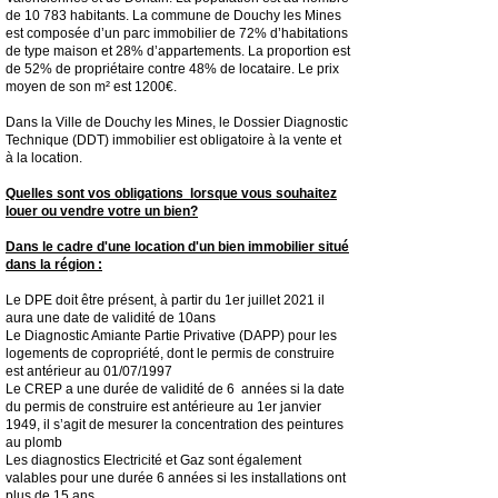
de 10 783 habitants. La commune de Douchy les Mines
est composée d’un parc immobilier de 72% d’habitations
de type maison et 28% d’appartements. La proportion est
de 52% de propriétaire contre 48% de locataire. Le prix
moyen de son m² est 1200€.
Dans la Ville de Douchy les Mines, le Dossier Diagnostic
Technique (DDT) immobilier est obligatoire à la vente et
à la location.
Quelles sont vos obligations lorsque vous souhaitez
louer ou vendre votre un bien?
Dans le cadre d'une location d'un bien immobilier situé
dans la région :
Le DPE doit être présent, à partir du 1er juillet 2021 il
aura une date de validité de 10ans
Le Diagnostic Amiante Partie Privative (DAPP) pour les
logements de copropriété, dont le permis de construire
est antérieur au 01/07/1997
Le CREP a une durée de validité de 6 années si la date
du permis de construire est antérieure au 1er janvier
1949, il s’agit de mesurer la concentration des peintures
au plomb
Les diagnostics Electricité et Gaz sont également
valables pour une durée 6 années si les installations ont
plus de 15 ans