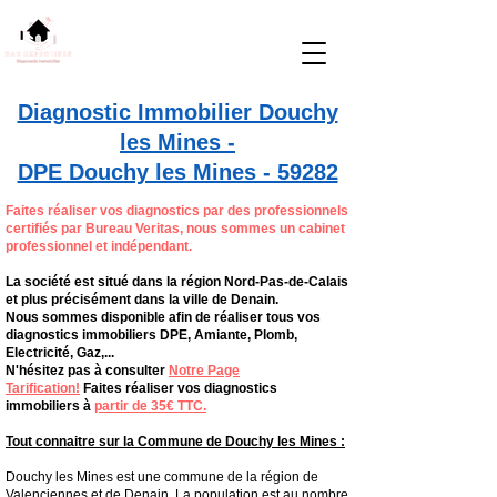
D.A.R. Expertises
Tel: 07.83.82.21.41
D
iagnostics
A
nalyses et
R
ecommandations
Diagnostic Immobilier Douchy
les Mines -
DPE Douchy les Mines - 59282
Faites réaliser vos diagnostics par des professionnels
certifiés par Bureau Veritas, nous sommes un cabinet
professionnel et indépendant.
La société est situé dans la région Nord-Pas-de-Calais
et plus précisément dans la ville de Denain.
Nous sommes disponible afin de réaliser tous vos
diagnostics immobiliers DPE, Amiante, Plomb,
Electricité, Gaz,...
N'hésitez pas à consulter
Notre Page
Tarification!
Faites réaliser vos diagnostics
immobiliers à
partir de 35€ TTC.
Tout connaitre sur la Commune de Douchy les Mines :
Douchy les Mines est une commune de la région de
Valenciennes et de Denain. La population est au nombre