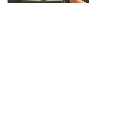
Mentions Légales
DAR-Expertises
07 83 82 21 41
dar.expertises@gmail.com
149 Rue des Arts, Roubaix 59100
Siret :
89438540000011
©2021 par Dar-Expertises. Créé avec Wix.com