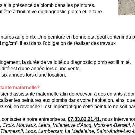
iés à la présence de plomb dans les peintures.
 être à l'initiative du diagnostic plomb et le faire
eintures au plomb. Une peinture en bonne état peut contenir du p
mg/cm², il est dans l'obligation de réaliser des travaux
gement, la durée de validité du diagnostic plomb est illimité.
idité est d'une année lors d'une vente.
 six années lors d'une location.
stante maternelle?
ier d'assistante maternelle afin de recevoir à des enfants à domic
liser les peintures aux plombs dans votre habitation, ainsi que 
z soi, en revanche il est important que cette peinture ne soit p
à contacter à notre entreprise au
07.83.82.21.41,
nous intervenon
l, Croix, Mouvaux, Leers, Villeneuve d'Ascq, Mons-en-Barœul, 
humesnil, Loos, Lambersart, La Madeleine, Saint-André-Lez-Lill