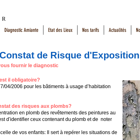
tises
Tel: 07.83.82.
t
R
ecommandations
Diagnostic Amiante
Etat des Lieux
Nos tarifs
Actualités
No
Constat de Risque d'Exposition
vous fournir le diagnostic
t il obligatoire?
e 27/04/2006 pour les bâtiments à usage d’habitation
constat des risques aux plombs?
ntration en plomb des revêtements des peintures au
est d'identifier ceux contenant du plomb et de noter
 celle de vos enfants: Il sert à repérer les situations de