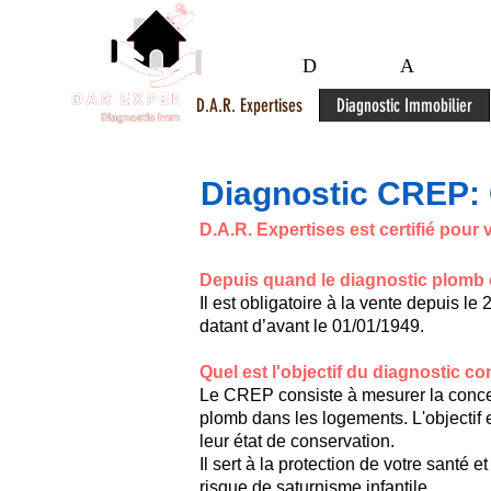
D.A.R. Exper
D
iagnostics
A
nalyses e
D.A.R. Expertises
Diagnostic Immobilier
Diagnostic CREP: 
D.A.R. Expertises est certifié pour 
Depuis quand le diagnostic plomb es
Il est obligatoire à la vente depuis l
datant d’avant le 01/01/1949.
Quel est l'objectif du diagnostic 
Le CREP consiste à mesurer la conce
plomb dans les logements. L'objectif 
leur état de conservation.
Il sert à la protection de votre santé et
risque de saturnisme infantile.