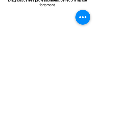
Diagnostics très professionnels. Je recommande
fortement.
Le diagnostiqueur a été très réactif et m'a apporté
de bonnes recommandations pour mon DPE. Je
recommande
Une personne disponible, qui prend le temps de
vous donner des conseils précieux. Je vous
recommande pour vos diagnostiques.