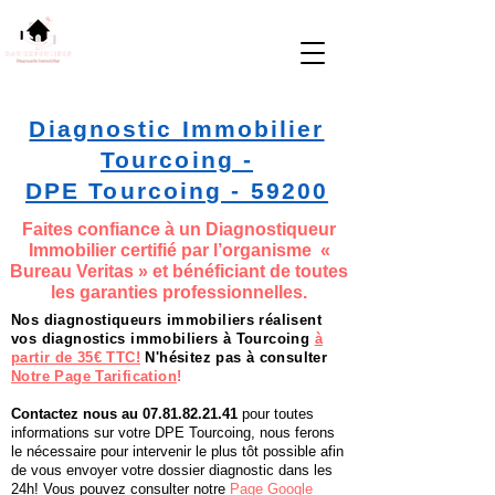
D.A.R. Expertises
Tel: 07.83.82.21.41
D
iagnostics
A
nalyses et
R
ecommandations
Diagnostic Immobilier
Tourcoing -
DPE Tourcoing - 59200
Faites confiance à un Diagnostiqueur
Immobilier certifié par l’organisme «
Bureau Veritas » et bénéficiant de toutes
les garanties professionnelles.
Nos diagnostiqueurs immobiliers réalisent
vos diagnostics immobiliers à Tourcoing
à
partir de 35€ TTC!
N'hésitez pas à consulter
Notre Page Tarification
!
Contactez nous au
07.81.82.21.41
pour toutes
informations sur votre DPE Tourcoing, nous ferons
le nécessaire pour intervenir le plus tôt possible afin
de vous envoyer votre dossier diagnostic dans les
24h! Vous pouvez consulter notre
Page Google